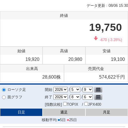
データ更新 : 08/06 15:30
終値
19,750
-670
(-3.28%)
始値
高値
安値
19,920
20,980
19,100
出来高
売買代金
28,600株
574,622千円
ローソク足
開始
/
/
終了
/
/
面グラフ
[指数比較]
TOPIX /
JPX400
日足
週足
月足
移動平均:
■
5日
■
25日