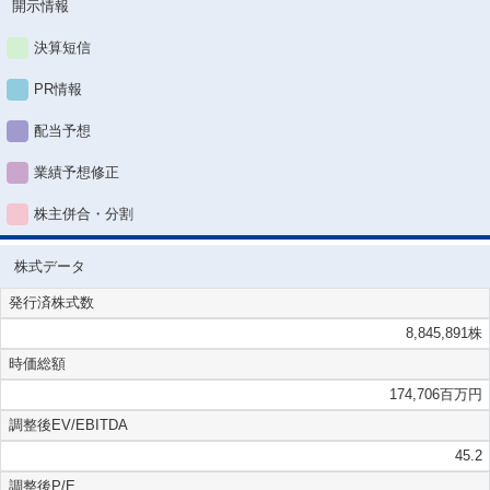
開示情報
決算短信
PR情報
配当予想
業績予想修正
株主併合・分割
株式データ
発行済株式数
8,845,891株
時価総額
174,706百万円
調整後EV/EBITDA
45.2
調整後P/E